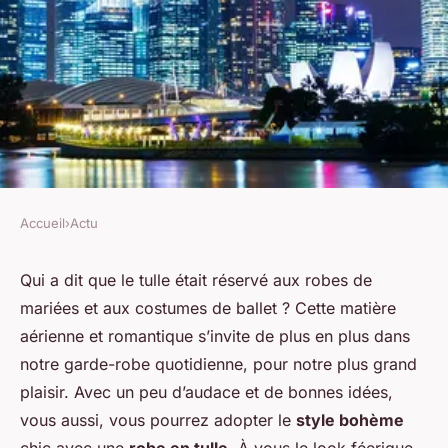
Accueil
›
Actu
ACTU
Comment harmoniser des
Qui a dit que le tulle était réservé aux robes de
mariées et aux costumes de ballet ? Cette matière
pièces en tulle avec des
aérienne et romantique s’invite de plus en plus dans
vêtements de tous les jours
notre garde-robe quotidienne, pour notre plus grand
pour un look féerique ?
plaisir. Avec un peu d’audace et de bonnes idées,
vous aussi, vous pourrez adopter le
style bohème
Noam
•
3 mars 2024
•
3 min de lecture