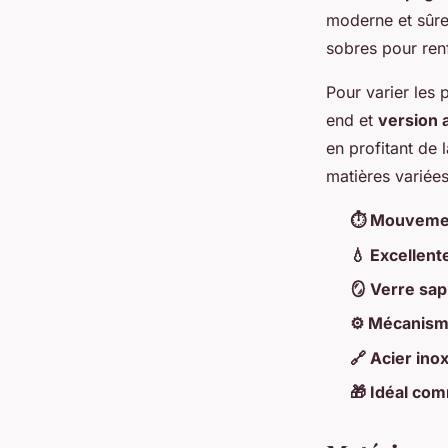
moderne et sûre
sobres pour ren
Pour varier les 
end et
version a
en profitant de 
matières variées
⏱️ Mouveme
💧 Excellent
🪞 Verre sap
⚙️ Mécanism
🔗 Acier ino
🎁 Idéal c