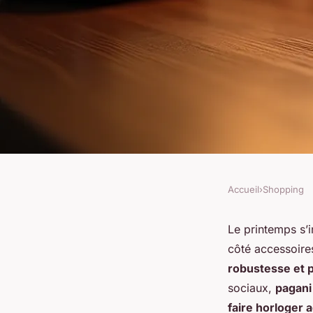
Accueil
›
Shopping
SHOPPING
Pagani design : l'all
Le printemps s’i
côté accessoire
montres sport chic
robustesse et p
sociaux,
pagani
faire horloger 