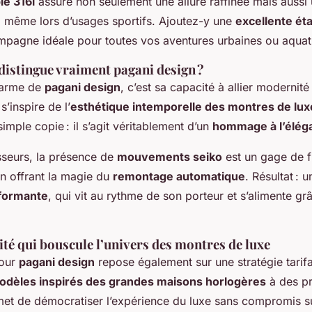
le 316l
assure non seulement une allure raffinée mais aussi
, même lors d’usages sportifs. Ajoutez-y une
excellente ét
pagne idéale pour toutes vos aventures urbaines ou aquat
distingue vraiment pagani design ?
charme de
pagani design
, c’est sa capacité à allier modernité
’inspire de l’
esthétique intemporelle des montres de lux
imple copie : il s’agit véritablement d’un
hommage à l’élég
sseurs, la présence de
mouvements seiko
est un gage de fi
en offrant la magie du
remontage automatique
. Résultat : 
formante
, qui vit au rythme de son porteur et s’alimente gr
ité qui bouscule l’univers des montres de luxe
pour
pagani design
repose également sur une stratégie tarif
odèles inspirés des grandes maisons horlogères
à des pr
met de démocratiser l’expérience du luxe sans compromis sur