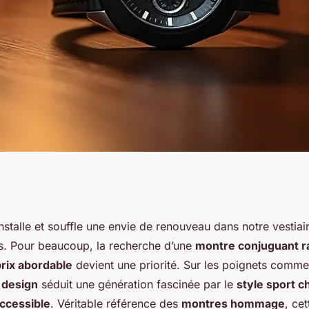
ié des amateurs de
nstalle et souffle une envie de renouveau dans notre vestiai
s. Pour beaucoup, la recherche d’une
montre conjuguant r
rix abordable
devient une priorité. Sur les poignets comme
 design
séduit une génération fascinée par le
style sport c
accessible
. Véritable référence des
montres hommage
, ce