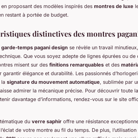
s en proposant des modèles inspirés des
montres de luxe
l
en restant à portée de budget.
éristiques distinctives des montres pagan
e
garde-temps pagani design
se révèle un travail minutieux,
technique. Que vous soyez adepte de lignes épurées ou de 
ontres misent sur des
finitions remarquables
et des
matéri
 garantir élégance et durabilité. Les passionnés d’horloger
 la
signature du mouvement automatique
, sublimée par u
 laisse admirer la mécanique précise. Pour découvrir toute
tenir davantage d’informations, rendez-vous sur le site offi
ystématique du
verre saphir
offre une résistance exceptionne
l’éclat de votre montre au fil du temps. De plus, l’utilisation