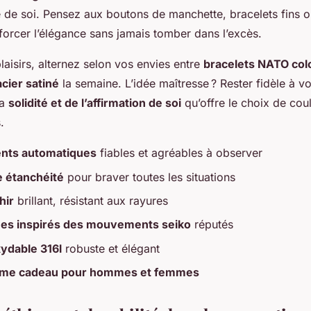
 de soi. Pensez aux boutons de manchette, bracelets fins 
forcer l’élégance sans jamais tomber dans l’excès.
plaisirs, alternez selon vos envies entre
bracelets NATO col
cier satiné
la semaine. L’idée maîtresse ? Rester fidèle à v
la
solidité et de l’affirmation de soi
qu’offre le choix de cou
.
nts automatiques
fiables et agréables à observer
e étanchéité
pour braver toutes les situations
hir
brillant, résistant aux rayures
es inspirés des mouvements seiko
réputés
xydable 316l
robuste et élégant
omme cadeau pour hommes et femmes