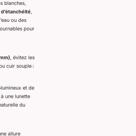
s blanches,
 d’étanchéité
,
l’eau ou des
tournables pour
 mm)
, évitez les
ou cuir souple :
olumineux et de
 à une lunette
naturelle du
ne allure