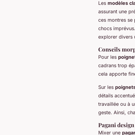
Les
modèles cl
assurant une pré
ces montres se p
chocs imprévus. 
explorer divers 
Conseils morph
Pour les
poignet
cadrans trop épa
cela apporte fine
Sur les
poignets
détails accentué
travaillée ou à 
geste. Ainsi, ch
Pagani design 
Mixer une
pagan