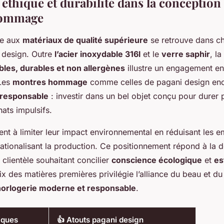
éthique et durabilité dans la conception
hommage
ée aux
matériaux de qualité supérieure
se retrouve dans ch
 design. Outre
l’acier inoxydable 316l
et le
verre saphir
, la
les, durables et non allergènes
illustre un engagement en
 Les
montres hommage
comme celles de pagani design en
responsable
: investir dans un bel objet conçu pour durer 
hats impulsifs.
llent à limiter leur impact environnemental en réduisant les 
 rationalisant la production. Ce positionnement répond à la
 clientèle souhaitant concilier
conscience écologique
et
es
ix des matières premières privilégie l’alliance du beau et du
horlogerie moderne et responsable
.
iques
👍 Atouts pagani design