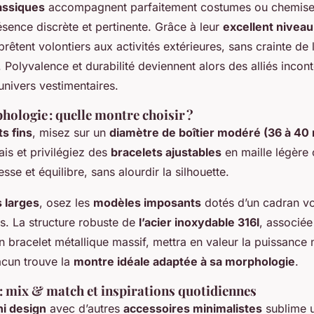
assiques
accompagnent parfaitement costumes ou chemise
sence discrète et pertinente. Grâce à leur
excellent niveau
rêtent volontiers aux activités extérieures, sans crainte de 
Polyvalence et durabilité deviennent alors des alliés incon
univers vestimentaires.
ologie : quelle montre choisir ?
s fins
, misez sur un
diamètre de boîtier modéré (36 à 40
is et privilégiez des
bracelets ajustables
en maille légère 
sse et équilibre, sans alourdir la silhouette.
 larges
, osez les
modèles imposants
dotés d’un cadran v
s. La structure robuste de
l’acier inoxydable 316l
, associée
un bracelet métallique massif, mettra en valeur la puissance 
acun trouve la
montre idéale adaptée à sa morphologie
.
: mix & match et inspirations quotidiennes
i design
avec d’autres
accessoires minimalistes
sublime u