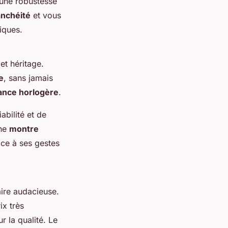
 une robustesse
anchéité
et vous
iques.
 et héritage.
e
, sans jamais
ance horlogère
.
abilité et de
une
montre
âce à ses gestes
aire audacieuse.
ix très
 la qualité. Le