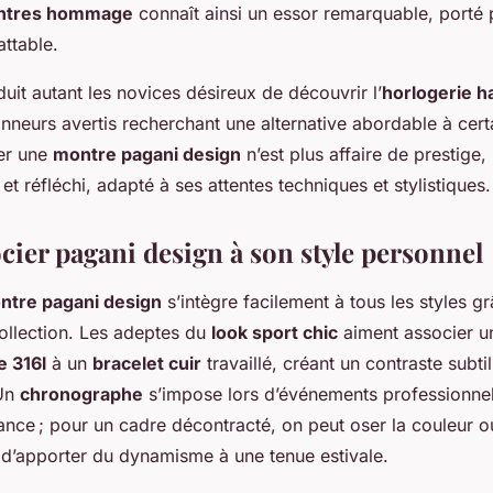
ntres hommage
connaît ainsi un essor remarquable, porté 
attable.
duit autant les novices désireux de découvrir l’
horlogerie 
onneurs avertis recherchant une alternative abordable à cert
er une
montre pagani design
n’est plus affaire de prestige,
et réfléchi, adapté à ses attentes techniques et stylistiques.
ocier pagani design à son style personnel
ntre pagani design
s’intègre facilement à tous les styles gr
collection. Les adeptes du
look sport chic
aiment associer 
e 316l
à un
bracelet cuir
travaillé, créant un contraste subtil
 Un
chronographe
s’impose lors d’événements professionnel
ance ; pour un cadre décontracté, on peut oser la couleur o
n d’apporter du dynamisme à une tenue estivale.