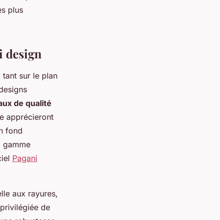
es plus
i design
 tant sur le plan
designs
aux de qualité
ie apprécieront
n fond
 la gamme
ciel
Pagani
lle aux rayures,
 privilégiée de