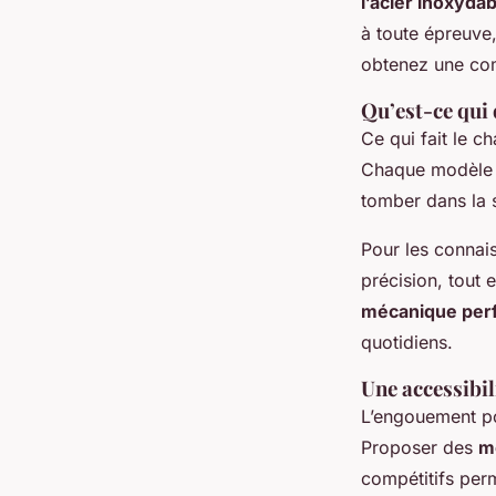
l’acier inoxydab
à toute épreuve
obtenez une com
Qu’est-ce qui 
Ce qui fait le 
Chaque modèle s
tomber dans la s
Pour les connai
précision, tout 
mécanique per
quotidiens.
Une accessibil
L’engouement 
Proposer des
m
compétitifs per