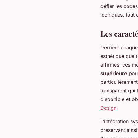
Noam
•
18 décembre 2025
•
7 min de lecture
défier les code
iconiques, tout 
Les caract
Derrière chaqu
esthétique que 
affirmés, ces m
supérieure
pour
particulièrement
transparent qui
disponible et ob
Design
.
L’intégration s
préservant ainsi 