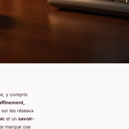
re, y compris
affinement,
 sur les réseaux
hic
et un
savoir-
tte marque ose