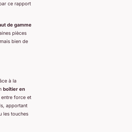
par ce rapport
haut de gamme
aines pièces
 mais bien de
âce à la
un
boîtier en
 entre force et
s, apportant
u les touches