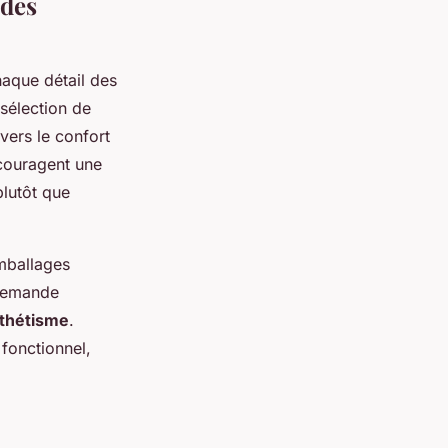
 des
aque détail des
 sélection de
vers le confort
couragent une
plutôt que
emballages
 demande
thétisme
.
 fonctionnel,