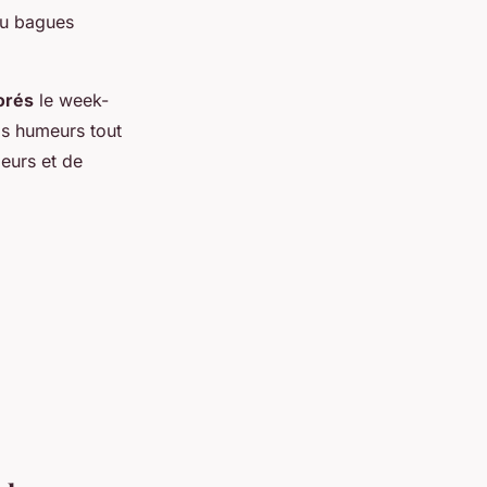
ou bagues
orés
le week-
os humeurs tout
leurs et de