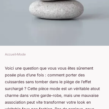
Accueil
›
Mode
MODE
Quelles astuces pour
Voici une question que vous vous êtes sûrement
posée plus d’une fois : comment porter des
équilibrer un look avec des
cuissardes sans tomber dans le piège de l’effet
cuissardes pour éviter l'effet
surchargé ? Cette pièce mode est un véritable atout
surchargé ?
charme dans votre garde-robe, mais une mauvaise
association peut vite transformer votre look en
Noam
•
3 mars 2024
•
5 min de lecture