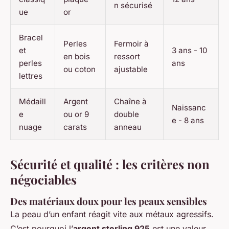
n sécurisé
ue
or
Bracel
Perles
Fermoir à
et
3 ans - 10
en bois
ressort
perles
ans
ou coton
ajustable
lettres
Médaill
Argent
Chaîne à
Naissanc
e
ou or 9
double
e - 8 ans
nuage
carats
anneau
Sécurité et qualité : les critères non
négociables
Des matériaux doux pour les peaux sensibles
La peau d’un enfant réagit vite aux métaux agressifs.
C’est pourquoi l’
argent sterling 925
est une valeur