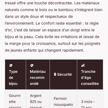
tressé offre une touche décontractée. Les matériaux
naturels comme le bois ou le bambou s’intègrent bien
dans un style doux et respectueux de
l’environnement. Le confort reste essentiel : la règle
d’or, c’est de laisser un espace d’un doigt entre le
bijou et la peau. Cela évite les irritations et laisse de
la marge pour la croissance, surtout sur les poignets
de jeunes enfants qui changent rapidement.
🪙
🪙
👶
Type
Matériau
Tranche
🔒 Sécurité
de
recomm
d'âge
bijou
andé
conseillée
Gourm
Argent
Fermoir
ette
925 ou
3 mois -
mousqueto
classiq
plaqué
12 ans