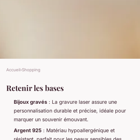
Accueil
›
Shopping
SHOPPING
Retenir les bases
Sélection de bijoux émouvants
uniques pour enfants
Bijoux gravés
: La gravure laser assure une
personnalisation durable et précise, idéale pour
Alexandre-Pierre
•
27/05/2026 12:41
•
8 min de lecture
marquer un souvenir émouvant.
Argent 925
: Matériau hypoallergénique et
résistant, parfait pour les peaux sensibles des